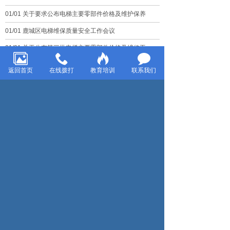
01/01 关于要求公布电梯主要零部件价格及维护保养
01/01 鹿城区电梯维保质量安全工作会议
01/01 关于公布第三批电梯主要零部件价格及维修工
01/01 2019年鹿城区物业管理单位电梯安全管理知识
返回首页
在线拨打
教育培训
联系我们
01/01 温州市2019年好 期电梯安装维修工（中级
01/01 成功举办自动扶梯与自动人行道维保从业人员
首页
上一页
1
2
下一页
尾页
地址:温州市鹿城区洛河路16号A栋201室
电话:
0577-88633033
,
0577-88688078
邮编:325000
协会邮箱:
1758295900@qq.com