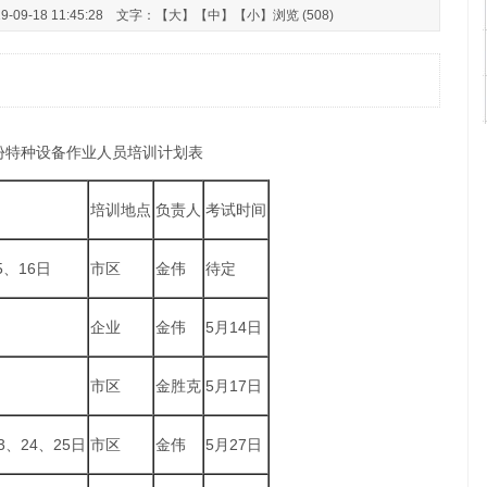
9-18 11:45:28 文字：【
大
】【
中
】【
小
】浏览 (508)
份特种设备作业人员培训计划表
培训地点
负责人
考试时间
5、16日
市区
金伟
待定
企业
金伟
5月14日
市区
金胜克
5月17日
3、24、25日
市区
金伟
5月27日