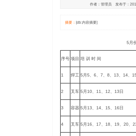
作者：管理员 发布于：2019-0
摘要：
[db:内容摘要]
5月
序号
项目
培 训 时 间
1
焊工
5月5、6、7、8、13、14、1
2
叉车
5月10、11、12、13日
3
容器
5月13、14、15、16日
4
叉车
5月16、17、18、19、20、2